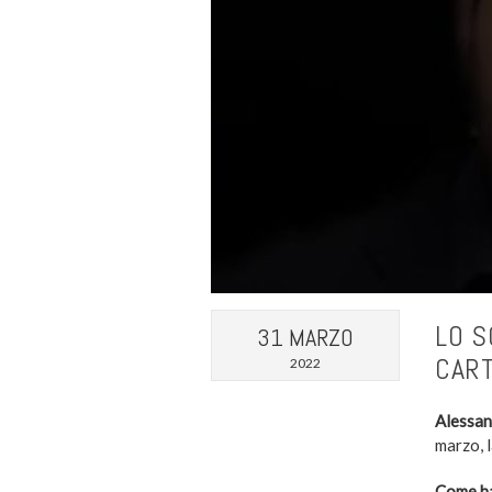
LO S
31 MARZO
CART
2022
Alessan
marzo, 
Come h