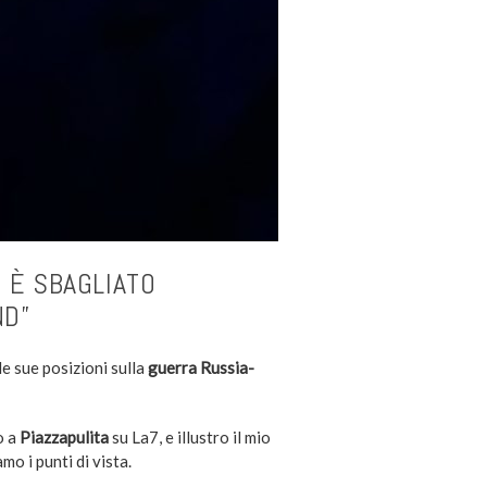
 È SBAGLIATO
ND”
lle sue posizioni sulla
guerra Russia-
o a
Piazzapulita
su La7, e illustro il mio
mo i punti di vista.