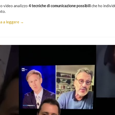
to video analizzo
4 tecniche di comunicazione possibili
che ho individ
nto.
a a leggere →