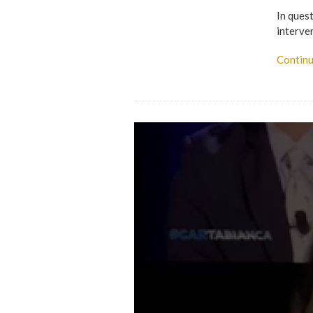
In ques
interve
Continu