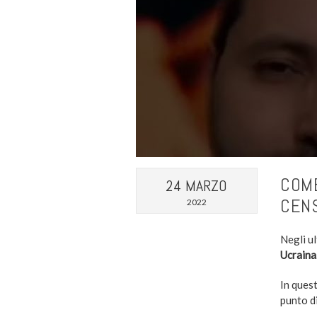
COME
24 MARZO
CENS
2022
Negli ul
Ucraina
In ques
punto di