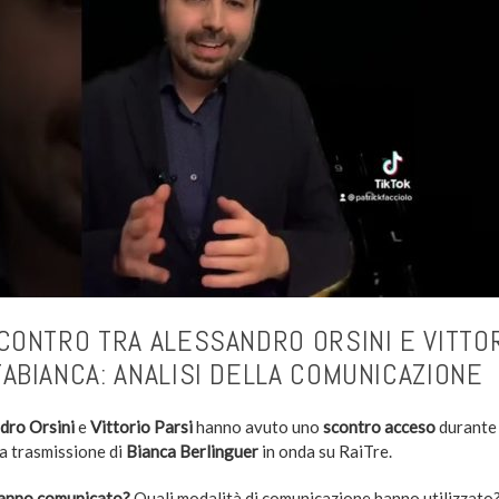
CONTRO TRA ALESSANDRO ORSINI E VITTOR
ABIANCA: ANALISI DELLA COMUNICAZIONE
dro Orsini
e
Vittorio Parsi
hanno avuto uno
scontro acceso
durante 
la trasmissione di
Bianca Berlinguer
in onda su RaiTre.
anno comunicato?
Quali modalità di comunicazione hanno utilizzato?