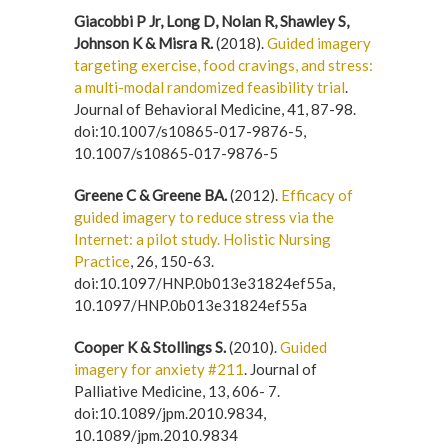
Giacobbi P Jr, Long D, Nolan R, Shawley S,
Johnson K & Misra R.
(2018).
Guided imagery
targeting exercise, food cravings, and stress:
a multi-modal randomized feasibility trial
.
Journal of Behavioral Medicine, 41, 87-98.
doi:10.1007/s10865-017-9876-5,
10.1007/s10865-017-9876-5
Greene C & Greene BA.
(2012).
Efficacy of
guided imagery to reduce stress via the
Internet: a pilot study. Holistic Nursing
Practice
, 26, 150-63.
doi:10.1097/HNP.0b013e31824ef55a,
10.1097/HNP.0b013e31824ef55a
Cooper K & Stollings S.
(2010).
Guided
imagery for anxiety #211
. Journal of
Palliative Medicine, 13, 606- 7.
doi:10.1089/jpm.2010.9834,
10.1089/jpm.2010.9834