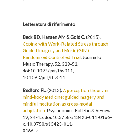
Letteratura di riferimento
:
Beck BD, Hansen AM & Gold C.
(2015).
Coping with Work-Related Stress through
Guided Imagery and Music (GIM):
Randomized Controlled Trial
. Journal of
Music Therapy, 52, 323-52.
doi:10.1093/jmt/thv011,
10.1093/jmt/thv011
Bedford FL.
(2012).
A perception theory in
mind-body medicine: guided imagery and
mindful meditation as cross-modal
adaptation
. Psychonomic Bulletin & Review,
19, 24-45. doi:10.3758/s13423-011-0166-
x, 10.3758/s13423-011-
0166-x