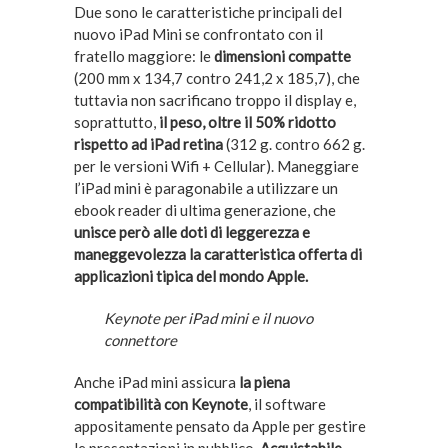
Due sono le caratteristiche principali del
nuovo iPad Mini se confrontato con il
fratello maggiore: le
dimensioni compatte
(200 mm x 134,7 contro 241,2 x 185,7), che
tuttavia non sacrificano troppo il display e,
soprattutto,
il peso, oltre il 50% ridotto
rispetto ad iPad retina
(312 g. contro 662 g.
per le versioni Wifi + Cellular). Maneggiare
l’iPad mini è paragonabile a utilizzare un
ebook reader di ultima generazione, che
unisce però alle doti di leggerezza e
maneggevolezza la caratteristica offerta di
applicazioni tipica del mondo Apple.
Keynote per iPad mini e il nuovo
connettore
Anche iPad mini assicura
la piena
compatibilità con Keynote
, il software
appositamente pensato da Apple per gestire
le presentazioni in pubblico.
Acquistabile