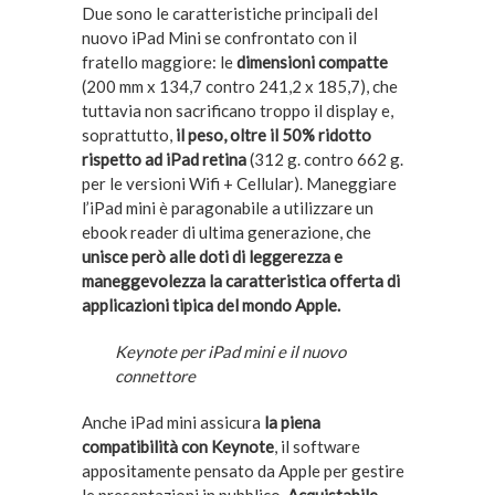
Due sono le caratteristiche principali del
nuovo iPad Mini se confrontato con il
fratello maggiore: le
dimensioni compatte
(200 mm x 134,7 contro 241,2 x 185,7), che
tuttavia non sacrificano troppo il display e,
soprattutto,
il peso, oltre il 50% ridotto
rispetto ad iPad retina
(312 g. contro 662 g.
per le versioni Wifi + Cellular). Maneggiare
l’iPad mini è paragonabile a utilizzare un
ebook reader di ultima generazione, che
unisce però alle doti di leggerezza e
maneggevolezza la caratteristica offerta di
applicazioni tipica del mondo Apple.
Keynote per iPad mini e il nuovo
connettore
Anche iPad mini assicura
la piena
compatibilità con Keynote
, il software
appositamente pensato da Apple per gestire
le presentazioni in pubblico.
Acquistabile