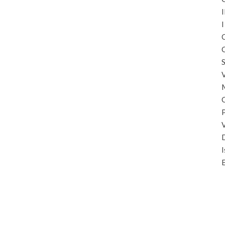
I
I
C
C
S
I