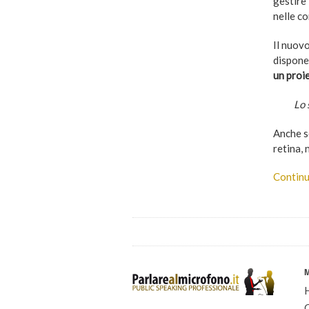
gestire 
nelle co
Il nuov
dispone
un proi
Lo 
Anche se
retina,
Continu