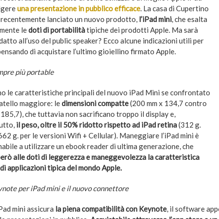
lgere
una presentazione in pubblico efficace
. La casa di Cupertino
 recentemente lanciato un nuovo prodotto,
l’iPad mini
, che esalta
rmente le
doti di portabilità
tipiche dei prodotti Apple. Ma sarà
atto all’uso del public speaker? Ecco alcune indicazioni utili per
pensando di acquistare l’ultimo gioiellino firmato Apple.
pre più portable
o le caratteristiche principali del nuovo iPad Mini se confrontato
ratello maggiore: le
dimensioni compatte
(200 mm x 134,7 contro
185,7), che tuttavia non sacrificano troppo il display e,
utto,
il peso, oltre il 50% ridotto rispetto ad iPad retina
(312 g.
62 g. per le versioni Wifi + Cellular). Maneggiare l’iPad mini è
abile a utilizzare un ebook reader di ultima generazione, che
però alle doti di leggerezza e maneggevolezza la caratteristica
di applicazioni tipica del mondo Apple.
note per iPad mini e il nuovo connettore
Pad mini assicura
la piena compatibilità con Keynote
, il software a