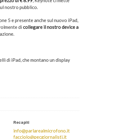
 prezzo di € 8.99
, Keynote ci mette
ul nostro pubblico.
hone 5 e presente anche sul nuovo iPad,
volmente di
collegare il nostro device a
tazione.
delli di iPad, che montano un display
Recapiti
info@parlarealmicrofono.it
facciolo@pecgiornalisti.it