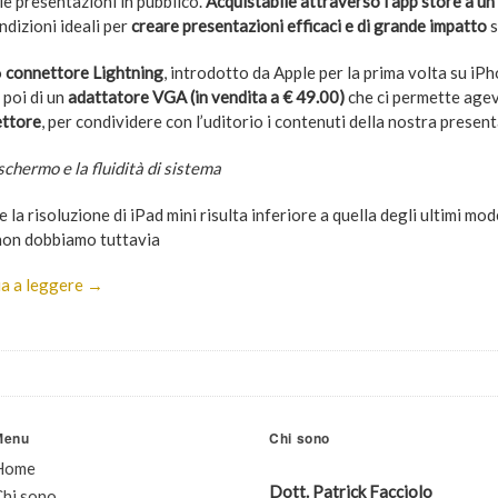
le presentazioni in pubblico.
Acquistabile attraverso l’app store a un
ndizioni ideali per
creare presentazioni efficaci e di grande impatto
s
o
connettore Lightning
, introdotto da Apple per la prima volta su iP
 poi di un
adattatore VGA (in vendita a € 49.00)
che ci permette age
ettore
, per condividere con l’uditorio i contenuti della nostra presen
schermo e la fluidità di sistema
 la risoluzione di iPad mini risulta inferiore a quella degli ultimi mo
 non dobbiamo tuttavia
a a leggere →
Menu
Chi sono
Home
Dott. Patrick Facciolo
Chi sono