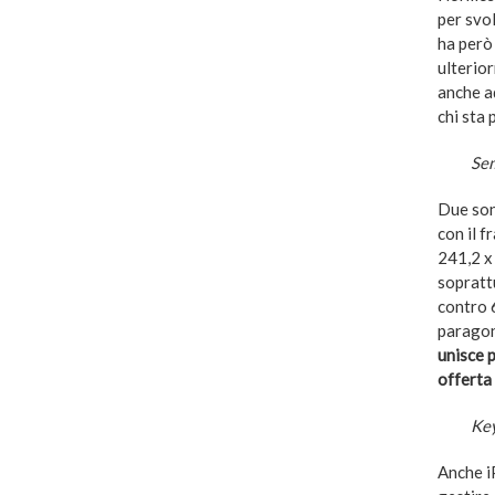
per svo
ha però
ulterio
anche ad
chi sta 
Sem
Due son
con il f
241,2 x 
sopratt
contro 6
paragon
unisce 
offerta 
Key
Anche i