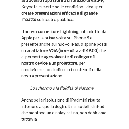
attraverso l’app store a un prezzo di € 8.99
,
Keynote ci mette nelle condizioni ideali per
creare presentazioni efficaci e di grande
impatto
sul nostro pubblico.
Il nuovo
connettore Lightning
, introdotto da
Apple per la prima volta su iPhone 5 e
presente anche sul nuovo iPad, dispone poi di
un
adattatore VGA (in vendita a € 49.00)
che
ci permette agevolmente di
collegare il
nostro device a un proiettore
, per
condividere con l’uditorio i contenuti della
nostra presentazione.
Lo schermo e la fluidità di sistema
Anche se la risoluzione di iPad mini risulta
inferiore a quella degli ultimi modelli di iPad,
che montano un display retina, non dobbiamo
tuttavia