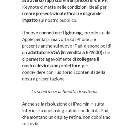
attraverso l’app store a un prezzo di € 8.99
,
Keynote ci mette nelle condizioni ideali per
creare presentazioni efficaci e di grande
impatto
sul nostro pubblico.
Il nuovo
connettore Lightning
, introdotto da
Apple per la prima volta su iPhone 5 e
presente anche sul nuovo iPad, dispone poi di
un
adattatore VGA (in vendita a € 49.00)
che
ci permette agevolmente di
collegare il
nostro device a un proiettore
, per
condividere con l’uditorio i contenuti della
nostra presentazione.
Lo schermo e la fluidità di sistema
Anche se la risoluzione di iPad mini risulta
inferiore a quella degli ultimi modelli di iPad,
che montano un display retina, non dobbiamo
tuttavia