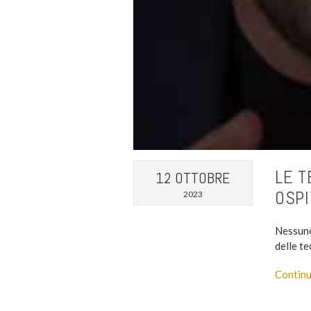
LE T
12 OTTOBRE
OSPI
2023
Nessuno
delle t
Continu