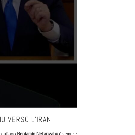
U VERSO L’IRAN
srealiano
Benjamin Netanyahu
è sempre