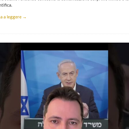
ntifica.
a a leggere →