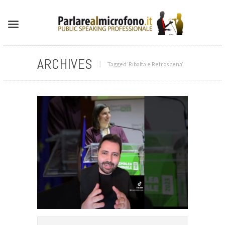
ARCHIVES
Tagged ‘Ribalta e Retroscena‘