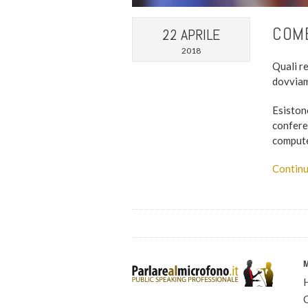
COME
22 APRILE
2018
Quali r
dovviam
Esiston
conferen
compute
Continu