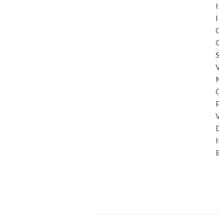
I
I
C
C
S
I