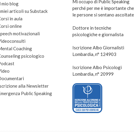
Mi occupo di Public Speaking
l mio blog
perché per me è importante che
 miei articoli su Substack
le persone si sentano ascoltate
orsi in aula
orsi online
Dottore in tecniche
peech motivazionali
psicologiche e giornalista
Videoconsulti
Iscrizione Albo Giornalisti
Mental Coaching
Lombardia, n° 124903
Counseling psicologico
Podcast
Iscrizione Albo Psicologi
Video
Lombardia, n° 20999
Documentari
scrizione alla Newsletter
Emergenza Public Speaking