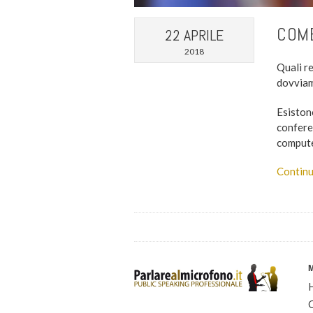
COME
22 APRILE
2018
Quali r
dovviam
Esiston
conferen
compute
Continu