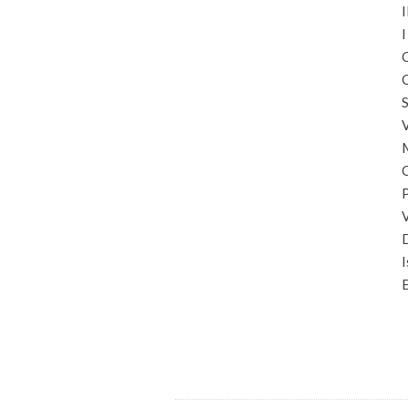
I
I
C
C
S
I