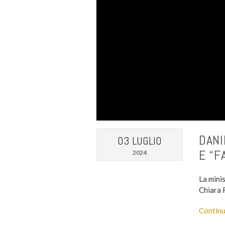
DANI
03 LUGLIO
E “F
2024
La mini
Chiara 
Continu