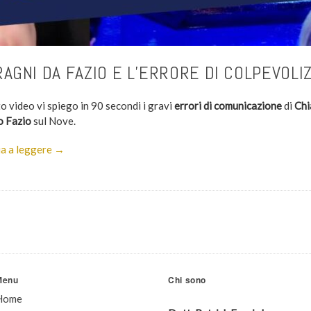
AGNI DA FAZIO E L’ERRORE DI COLPEVOLI
o video vi spiego in 90 secondi i gravi
errori di comunicazione
di
Chi
o Fazio
sul Nove.
a a leggere →
Menu
Chi sono
Home