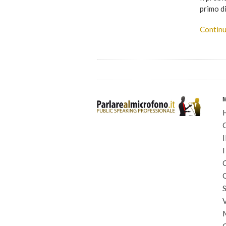
primo d
Continu
I
I
C
C
S