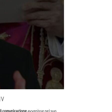
IV
di comunicazione
avvenisse nel suo