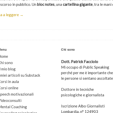
iscorso in pubblico. Un
bloc notes
, una
cartellina gigante
, tra le man
a a leggere →
Menu
Chi sono
Home
Dott. Patrick Facciolo
Chi sono
Mi occupo di Public Speaking
l mio blog
perché per me è importante che
 miei articoli su Substack
le persone si sentano ascoltate
orsi in aula
orsi online
Dottore in tecniche
peech motivazionali
psicologiche e giornalista
Videoconsulti
Iscrizione Albo Giornalisti
Mental Coaching
Lombardia, n° 124903