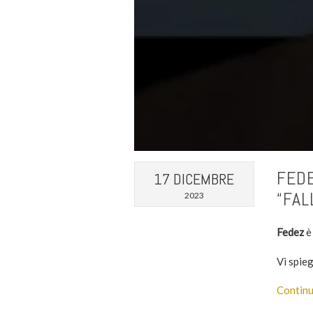
FEDE
17 DICEMBRE
“FAL
2023
Fedez
è
Vi spie
Continu