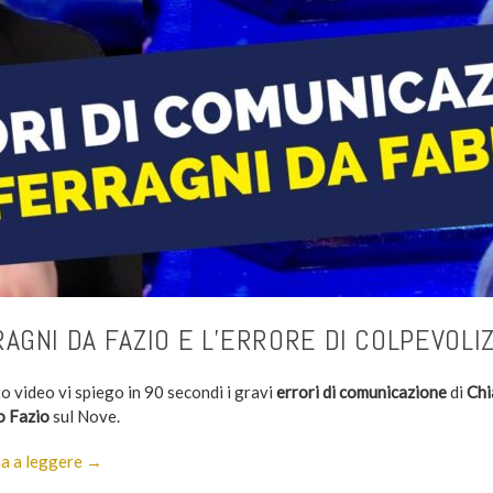
AGNI DA FAZIO E L’ERRORE DI COLPEVOLI
o video vi spiego in 90 secondi i gravi
errori di comunicazione
di
Chi
o Fazio
sul Nove.
a a leggere →