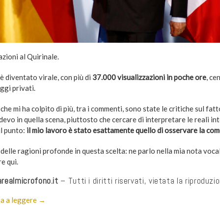
zioni al Quirinale.
 è diventato virale, con più di
37.000 visualizzazioni in poche ore
, ce
ggi privati.
che mi ha colpito di più, tra i commenti, sono state le critiche sul fatt
evo in quella scena, piuttosto che cercare di interpretare le reali in
il punto:
il mio lavoro è stato esattamente quello di osservare la com
delle ragioni profonde in questa scelta: ne parlo nella mia nota voca
e qui.
realmicrofono.it
– Tutti i diritti riservati, vietata la riproduzi
a a leggere →