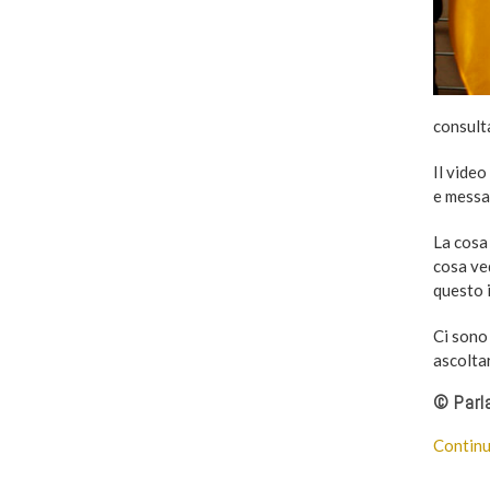
consulta
Il video
e messa
La cosa 
cosa ved
questo 
Ci sono 
ascoltar
© Parla
Continu