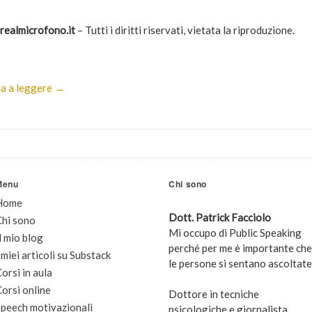
realmicrofono.it
– Tutti i diritti riservati, vietata la riproduzione.
a a leggere →
Menu
Chi sono
Home
Dott. Patrick Facciolo
Chi sono
Mi occupo di Public Speaking
l mio blog
perché per me è importante che
 miei articoli su Substack
le persone si sentano ascoltate
orsi in aula
orsi online
Dottore in tecniche
peech motivazionali
psicologiche e giornalista