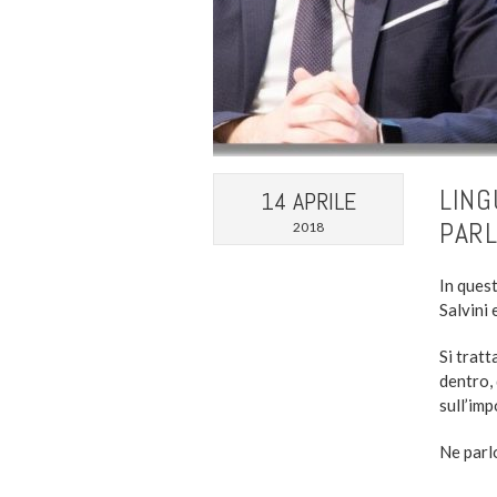
LING
14 APRILE
PARL
2018
In quest
Salvini 
Si trat
dentro, 
sull’imp
Ne parl