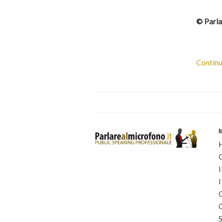
© Parla
Continu
I
I
C
C
S