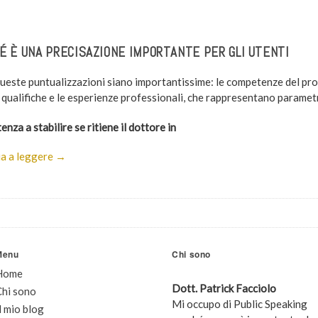
É È UNA PRECISAZIONE IMPORTANTE PER GLI UTENTI
ueste puntualizzazioni siano importantissime: le competenze del pr
e qualifiche e le esperienze professionali, che rappresentano parametr
tenza a stabilire se ritiene il dottore in
a a leggere →
Menu
Chi sono
Home
Dott. Patrick Facciolo
Chi sono
Mi occupo di Public Speaking
l mio blog