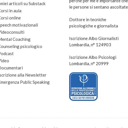
perché per me è importante che
 miei articoli su Substack
le persone si sentano ascoltate
orsi in aula
orsi online
Dottore in tecniche
peech motivazionali
psicologiche e giornalista
Videoconsulti
Iscrizione Albo Giornalisti
Mental Coaching
Lombardia, n° 124903
Counseling psicologico
Podcast
Iscrizione Albo Psicologi
Video
Lombardia, n° 20999
Documentari
scrizione alla Newsletter
Emergenza Public Speaking