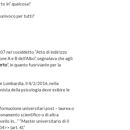
to in” qualcosa?
 univoco per tutti?
007 nel cosiddetto “Atto di indirizzo
ione A e B dell’Albo”, segnalava che agli
erto
”, in quanto fuorviante per la
 Lombardia, il 4/2/2016, nella
nista della psicologia deve esibire le
di formazione universitari post – laurea o
ionamento scientifico o di altra
ello in…” “Master universitario di II
4>> (art. 4).”