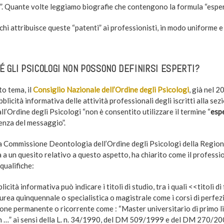
i”. Quante volte leggiamo biografie che contengono la formula “esper
chi attribuisce queste “patenti” ai professionisti, in modo uniforme e
É GLI PSICOLOGI NON POSSONO DEFINIRSI ESPERTI?
to tema, il
Consiglio Nazionale dell’Ordine degli Psicologi
, già nel 2
bblicità informativa delle attività professionali degli iscritti alla sez
 all’Ordine degli Psicologi “non è consentito utilizzare il termine “
esp
enza del messaggio”.
a Commissione Deontologia dell’Ordine degli Psicologi della Regione
 a un quesito relativo a questo aspetto, ha chiarito come il professio
qualifiche:
licità informativa può indicare i titoli di studio, tra i quali <<titoli 
urea quinquennale o specialistica o magistrale come i corsi di perfez
one permanente o ricorrente come : “Master universitario di primo liv
 in …” ai sensi della L. n. 34/1990, del DM 509/1999 e del DM 270/200