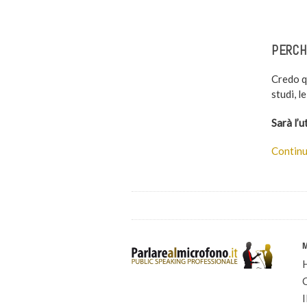
–
PERCH
Credo q
studi, l
Sarà l’u
Continu
I