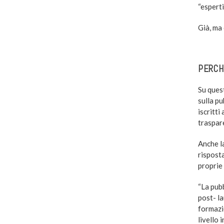
“espert
Già, ma 
–
PERCH
Su ques
sulla pu
iscritti
traspar
Anche l
risposta
proprie 
“La pubb
post- la
formazi
livello