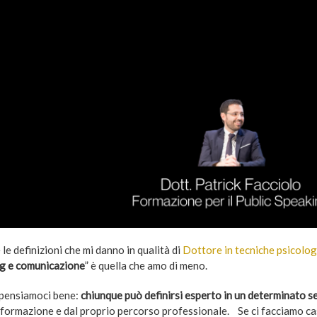
 le definizioni che mi danno in qualità di
Dottore in tecniche psicolog
g e comunicazione
” è quella che amo di meno.
pensiamoci bene:
chiunque può definirsi esperto in un determinato s
 formazione e dal proprio percorso professionale. Se ci facciamo cas