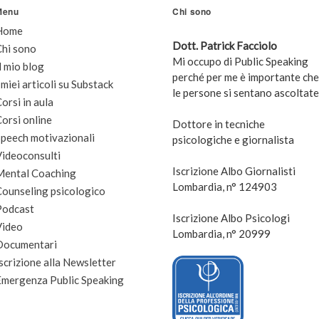
Menu
Chi sono
Home
Dott. Patrick Facciolo
Chi sono
Mi occupo di Public Speaking
l mio blog
perché per me è importante che
 miei articoli su Substack
le persone si sentano ascoltate
orsi in aula
orsi online
Dottore in tecniche
peech motivazionali
psicologiche e giornalista
Videoconsulti
Iscrizione Albo Giornalisti
Mental Coaching
Lombardia, n° 124903
Counseling psicologico
Podcast
Iscrizione Albo Psicologi
Video
Lombardia, n° 20999
Documentari
scrizione alla Newsletter
Emergenza Public Speaking