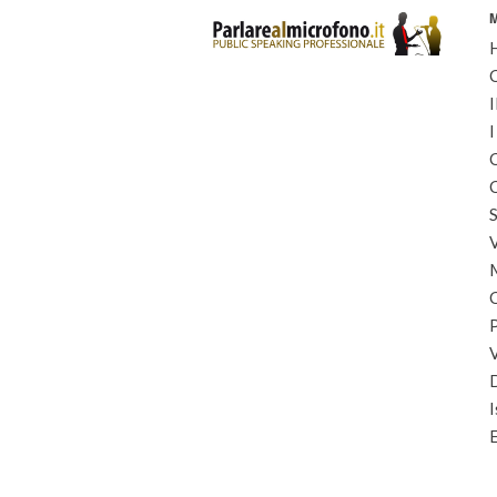
I
I
C
C
S
I