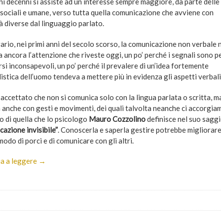
ni decenni si assiste ad un interesse sempre maggiore, da parte delle
 sociali e umane, verso tutta quella comunicazione che avviene con
à diverse dal linguaggio parlato.
ario, nei primi anni del secolo scorso, la comunicazione non verbale 
 ancora l’attenzione che riveste oggi, un po’ perché i segnali sono p
rsi inconsapevoli, un po’ perché il prevalere di un’idea fortemente
istica dell’uomo tendeva a mettere più in evidenza gli aspetti verbali
accettato che non si comunica solo con la lingua parlata o scritta, m
a anche con gesti e movimenti, dei quali talvolta neanche ci accorgia
o di quella che lo psicologo
Mauro Cozzolino
definisce nel suo sagg
azione invisibile”
. Conoscerla e saperla gestire potrebbe migliorare 
odo di porci e di comunicare con gli altri.
a a leggere →