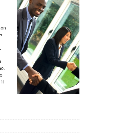
non
er
.
a
mo.
io
il