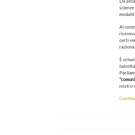
Da alcu
scienze
modalit
Al contr
riceveva
certi ve
razional
È ormai 
talvolt
Parliam
“comunic
nostro m
Continu