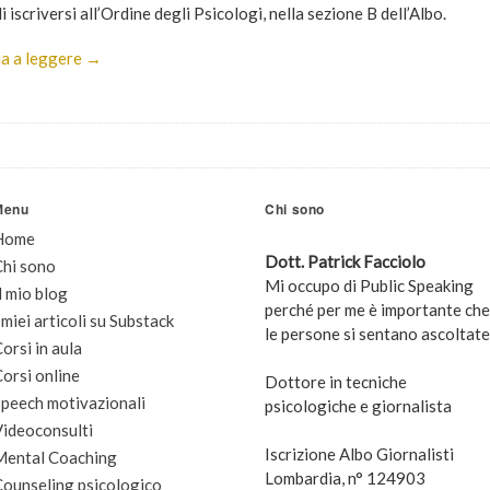
i iscriversi all’Ordine degli Psicologi, nella sezione B dell’Albo.
a a leggere →
Menu
Chi sono
Home
Dott. Patrick Facciolo
Chi sono
Mi occupo di Public Speaking
l mio blog
perché per me è importante che
 miei articoli su Substack
le persone si sentano ascoltate
orsi in aula
orsi online
Dottore in tecniche
peech motivazionali
psicologiche e giornalista
Videoconsulti
Iscrizione Albo Giornalisti
Mental Coaching
Lombardia, n° 124903
Counseling psicologico