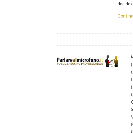
decide d
Continu
I
I
C
C
S