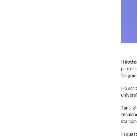
–
Il
dotto
profess
l’argom
Ho scri
universi
Tanti gi
tecnich
sta comp
In ques