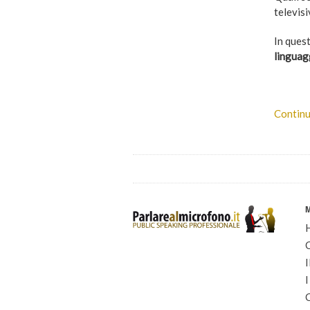
televisi
In ques
linguag
Continu
I
I
C