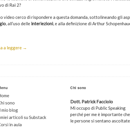
vo di Rai 2?
to video cerco di rispondere a questa domanda, sottolineando gli aspe
gio
, all’uso delle
interiezioni
, e alla definizione di Arthur Schopenhaue
a a leggere →
Menu
Chi sono
Home
Dott. Patrick Facciolo
Chi sono
Mi occupo di Public Speaking
l mio blog
perché per me è importante che
 miei articoli su Substack
le persone si sentano ascoltate
orsi in aula