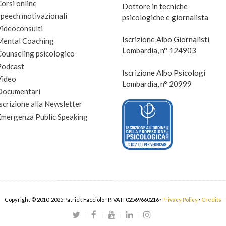
orsi online
Dottore in tecniche
peech motivazionali
psicologiche e giornalista
Videoconsulti
Iscrizione Albo Giornalisti
Mental Coaching
Lombardia, n° 124903
Counseling psicologico
Podcast
Iscrizione Albo Psicologi
Video
Lombardia, n° 20999
Documentari
scrizione alla Newsletter
Emergenza Public Speaking
Copyright © 2010-2025 Patrick Facciolo · P.IVA IT02569660216 ·
Privacy Policy
·
Credits