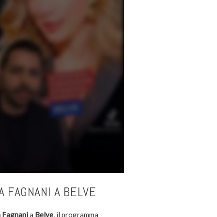
A FAGNANI A BELVE
 Fagnani
a
Belve
, il programma