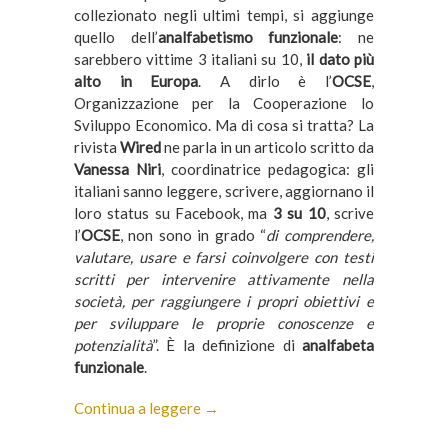
collezionato negli ultimi tempi, si aggiunge
quello dell’
analfabetismo
funzionale
: ne
sarebbero vittime 3 italiani su 10,
il dato più
alto in Europa
. A dirlo è l’
OCSE
,
Organizzazione per la Cooperazione lo
Sviluppo Economico. Ma di cosa si tratta? La
rivista
Wired
ne parla in un articolo scritto da
Vanessa Niri
, coordinatrice pedagogica: gli
italiani sanno leggere, scrivere, aggiornano il
loro status su Facebook, ma
3 su 10
, scrive
l’
OCSE
, non sono in grado “
di comprendere,
valutare, usare e farsi coinvolgere con testi
scritti per intervenire attivamente nella
società, per raggiungere i propri obiettivi e
per sviluppare le proprie conoscenze e
potenzialità
”. È la definizione di
analfabeta
funzionale
.
Continua a leggere →