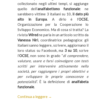
collezionato negli ultimi tempi, si aggiunge
quello dell’
analfabetismo
funzionale
: ne
sarebbero vittime 3 italiani su 10,
il dato più
alto in Europa
. A dirlo è l’
OCSE
,
Organizzazione per la Cooperazione lo
Sviluppo Economico. Ma di cosa si tratta? La
rivista
Wired
ne parla in un articolo scritto da
Vanessa Niri
, coordinatrice pedagogica: gli
italiani sanno leggere, scrivere, aggiornano il
loro status su Facebook, ma
3 su 10
, scrive
l’
OCSE
, non sono in grado “
di comprendere,
valutare, usare e farsi coinvolgere con testi
scritti per intervenire attivamente nella
società, per raggiungere i propri obiettivi e
per sviluppare le proprie conoscenze e
potenzialità
”. È la definizione di
analfabeta
funzionale
.
Continua a leggere →