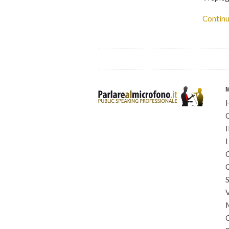
Continu
I
I
C
C
S