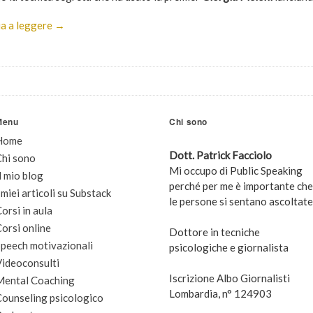
a a leggere →
Menu
Chi sono
Home
Dott. Patrick Facciolo
Chi sono
Mi occupo di Public Speaking
l mio blog
perché per me è importante che
 miei articoli su Substack
le persone si sentano ascoltate
orsi in aula
orsi online
Dottore in tecniche
peech motivazionali
psicologiche e giornalista
Videoconsulti
Iscrizione Albo Giornalisti
Mental Coaching
Lombardia, n° 124903
Counseling psicologico