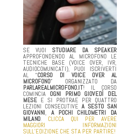
SE VUOI
STUDIARE DA SPEAKER
APPROFONDENDO AL MICROFONO LE
TECNICHE BASE (VOICE OVER, IVR,
AUDIOCOMUNICATI), PUOI ISCRIVERTI
AL “
CORSO DI VOICE OVER AL
MICROFONO
” ORGANIZZATO DA
PARLAREALMICROFONO.IT
! IL CORSO
COMINCIA
OGNI PRIMO GIOVEDÌ DEL
MESE
E SI PROTRAE PER QUATTRO
LEZIONI CONSECUTIVE
A SESTO SAN
GIOVANNI
,
A POCHI CHILOMETRI DA
MILANO
.
CLICCA QUI PER AVERE
MAGGIORI INFORMAZIONI
SULL’EDIZIONE CHE STA PER PARTIRE!