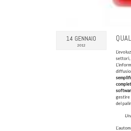
QUAL
14 GENNAIO
2012
L’evoluz
settor
L’infor
diffus
semplif
comple
softwa
gestire
del pali
Una
L’autom