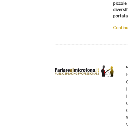
piccole
diversif
portata 
Continu
I
I
C
C
S