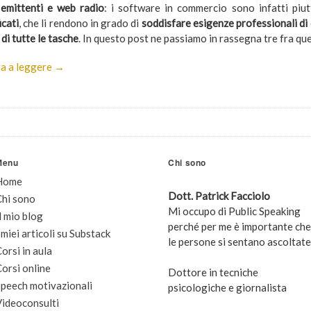
 emittenti e web radio
: i software in commercio sono infatti pi
icati
, che li rendono in grado di
soddisfare esigenze professionali di 
di tutte le tasche
. In questo post ne passiamo in rassegna tre fra quell
a a leggere →
Menu
Chi sono
Home
Dott. Patrick Facciolo
Chi sono
Mi occupo di Public Speaking
l mio blog
perché per me è importante che
 miei articoli su Substack
le persone si sentano ascoltate
orsi in aula
orsi online
Dottore in tecniche
peech motivazionali
psicologiche e giornalista
Videoconsulti