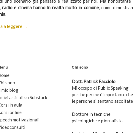
 di uno scenario già pensato e realizzato per noi. Ma nonostante 
,
radio e cinema hanno in realtà molto in comune
, come dimostra
nia
.
a a leggere →
Menu
Chi sono
Home
Dott. Patrick Facciolo
Chi sono
Mi occupo di Public Speaking
l mio blog
perché per me è importante che
 miei articoli su Substack
le persone si sentano ascoltate
orsi in aula
orsi online
Dottore in tecniche
peech motivazionali
psicologiche e giornalista
Videoconsulti