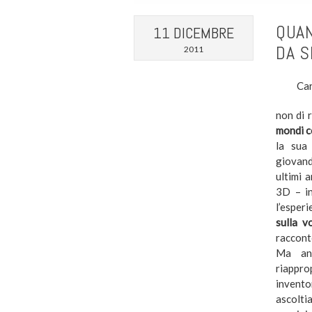
QUAN
11 DICEMBRE
DA S
2011
Car
non di 
mondi co
la sua
giovand
ultimi 
3D – in
l’esper
sulla v
raccont
Ma anc
riappro
invento
ascolt