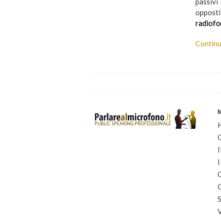
passivi
opposti
radiofo
Continu
I
I
C
C
S