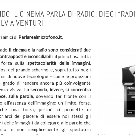
DO IL CINEMA PARLA DI RADIO. DIECI “RA
ILVIA VENTURI
i amici di
Parlarealmicrofono.it
,
rado
il cinema e la radio sono considerati due
ntrapposti e inconciliabili
: il primo basa tutta
 forza sulla
spettacolarità delle immagini
,
osi del grande schermo e, soprattutto negli
anni, di nuove tecnologie – come le proiezioni
 grado di rendere ancora più coinvolgente
ienza visiva.
La seconda, invece, si concentra
oce, sulla parola
, dovendo far fronte con il
o all’assenza dell’immagine; un limite, forse.
he una forza, perché ci permette di
priarci del piacere di essere noi stessi gli
ri delle immagini da collegare alle parole che
iamo, e non semplicemente gli spettatori