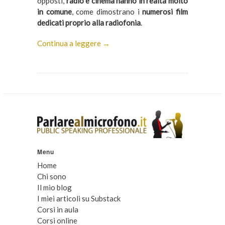
opposti,
radio e cinema hanno in realtà molto
in comune
, come dimostrano i
numerosi film
dedicati proprio alla radiofonia
.
Continua a leggere →
Menu
Home
Chi sono
Il mio blog
I miei articoli su Substack
Corsi in aula
Corsi online