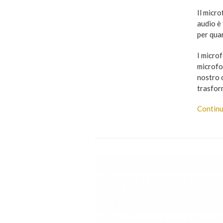
Il micro
audio è 
per quan
I micro
microfon
nostro c
trasform
Continu