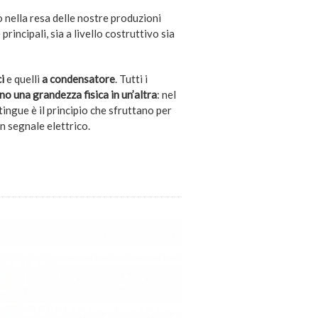
lo nella resa delle nostre produzioni
incipali, sia a livello costruttivo sia
i
e quelli
a condensatore
. Tutti i
o una grandezza fisica in un’altra
: nel
tingue è il principio che sfruttano per
n segnale elettrico.