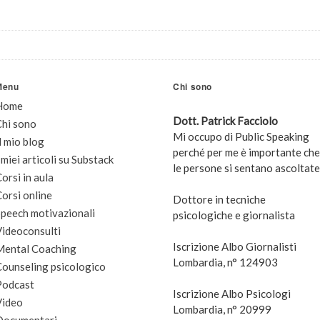
Menu
Chi sono
Home
Dott. Patrick Facciolo
Chi sono
Mi occupo di Public Speaking
l mio blog
perché per me è importante che
 miei articoli su Substack
le persone si sentano ascoltate
orsi in aula
orsi online
Dottore in tecniche
peech motivazionali
psicologiche e giornalista
Videoconsulti
Iscrizione Albo Giornalisti
Mental Coaching
Lombardia, n° 124903
Counseling psicologico
Podcast
Iscrizione Albo Psicologi
Video
Lombardia, n° 20999
Documentari