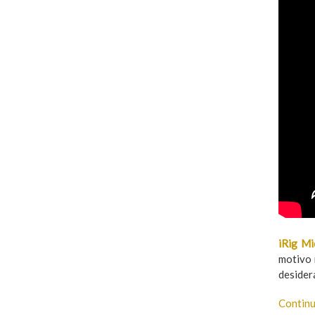
iRig Mi
motivo 
desidera
Continu