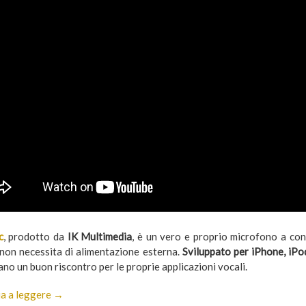
c
, prodotto da
IK Multimedia
, è un vero e proprio microfono a con
non necessita di alimentazione esterna.
Sviluppato per iPhone, iPo
no un buon riscontro per le proprie applicazioni vocali.
a a leggere →