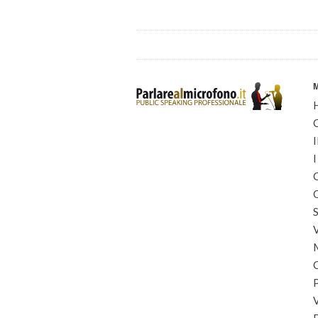
I
I
C
C
S