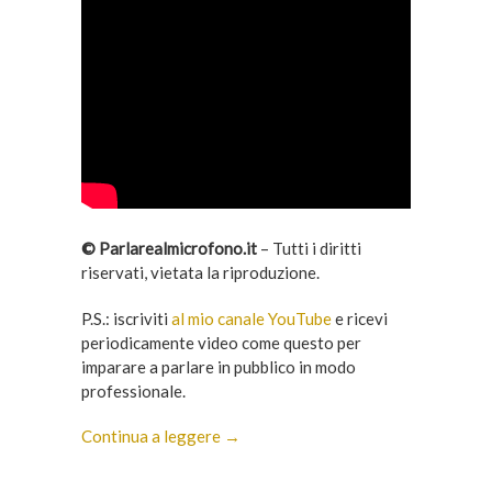
© Parlarealmicrofono.it
– Tutti i diritti
riservati, vietata la riproduzione.
P.S.: iscriviti
al mio canale YouTube
e ricevi
periodicamente video come questo per
imparare a parlare in pubblico in modo
professionale.
Continua a leggere →