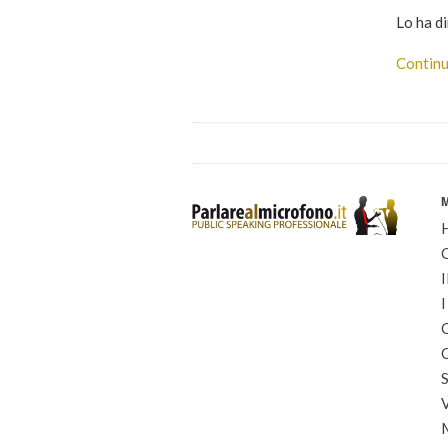
Lo ha di
Continu
I
I
C
C
S