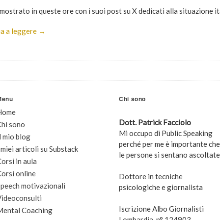
mostrato in queste ore con i suoi post su X dedicati alla situazione it
a a leggere →
Menu
Chi sono
Home
Dott. Patrick Facciolo
Chi sono
Mi occupo di Public Speaking
l mio blog
perché per me è importante che
 miei articoli su Substack
le persone si sentano ascoltate
orsi in aula
orsi online
Dottore in tecniche
peech motivazionali
psicologiche e giornalista
Videoconsulti
Iscrizione Albo Giornalisti
Mental Coaching
Lombardia, n° 124903