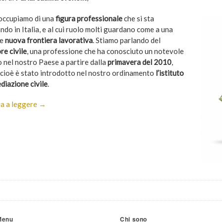
 occupiamo di una
figura professionale
che si sta
do in Italia, e al cui ruolo molti guardano come a una
le
nuova frontiera lavorativa
. Stiamo parlando del
re civile
, una professione che ha conosciuto un notevole
o nel nostro Paese a partire dalla
primavera del 2010
,
cioè è stato introdotto nel nostro ordinamento
l’istituto
diazione civile
.
a a leggere →
Menu
Chi sono