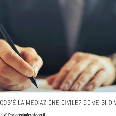
COS’È LA MEDIAZIONE CIVILE? COME SI D
ci di
Parlarealmicrofono.it
,