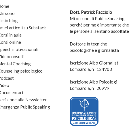
Home
Dott. Patrick Facciolo
Chi sono
Mi occupo di Public Speaking
l mio blog
perché per me è importante che
 miei articoli su Substack
le persone si sentano ascoltate
orsi in aula
orsi online
Dottore in tecniche
peech motivazionali
psicologiche e giornalista
Videoconsulti
Iscrizione Albo Giornalisti
Mental Coaching
Lombardia, n° 124903
Counseling psicologico
Podcast
Iscrizione Albo Psicologi
Video
Lombardia, n° 20999
Documentari
scrizione alla Newsletter
Emergenza Public Speaking