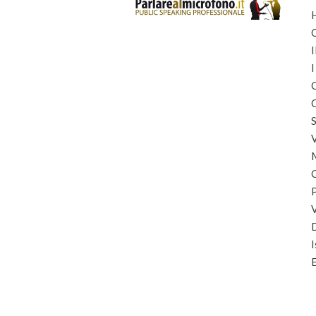
I
I
C
C
S
I