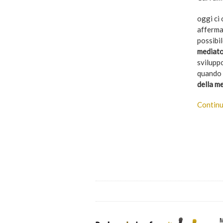
oggi ci
afferman
possibi
mediato
svilupp
quando 
della me
Continu