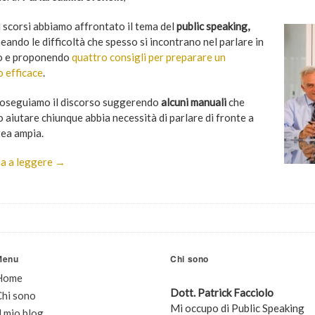
i scorsi abbiamo affrontato il tema del
public speaking,
eando le difficoltà che spesso si incontrano nel parlare in
o e proponendo
quattro consigli per preparare un
o efficace
.
oseguiamo il discorso suggerendo
alcuni manuali
che
 aiutare chiunque abbia necessità di parlare di fronte a
tea ampia.
a a leggere →
Menu
Chi sono
Home
Dott. Patrick Facciolo
Chi sono
Mi occupo di Public Speaking
l mio blog