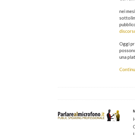
nei mes
sottolin
pubblic
discors
Oggi pr
possono
una pla
Continu
I