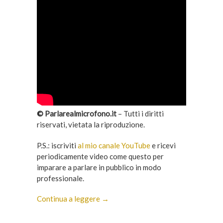
© Parlarealmicrofono.it
– Tutti i diritti
riservati, vietata la riproduzione.
P.S.: iscriviti
al mio canale YouTube
e ricevi
periodicamente video come questo per
imparare a parlare in pubblico in modo
professionale.
Continua a leggere →