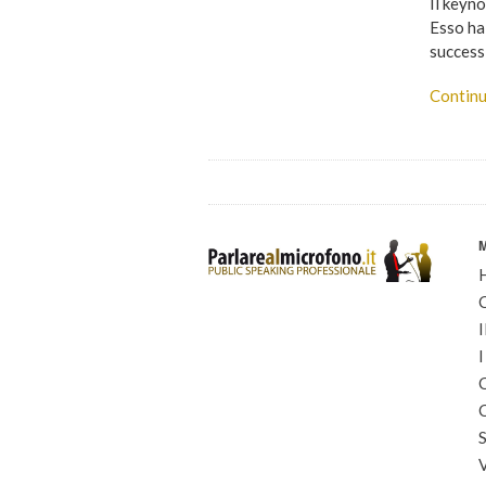
Il keyn
Esso ha 
successi
Continu
I
I
C
C
S