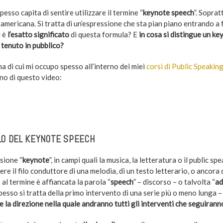
esso capita di sentire utilizzare il termine “
keynote speech
”. Sopra
 americana. Si tratta di un’espressione che sta pian piano entrando a
 è
l’esatto significato
di questa formula? E
in cosa si distingue un k
 tenuto in pubblico?
a di cui mi occupo spesso all’interno dei miei
corsi di Public Speakin
rno di questo video:
OLO DEL KEYNOTE SPEECH
sione “
keynote
”, in campi quali la musica, la letteratura o il public sp
re il filo conduttore di una melodia, di un testo letterario, o ancora d
al termine è affiancata la parola “
speech
” – discorso – o talvolta “
ad
pesso si tratta della primo intervento di una serie più o meno lunga 
e la direzione nella quale andranno tutti gli interventi che seguirann