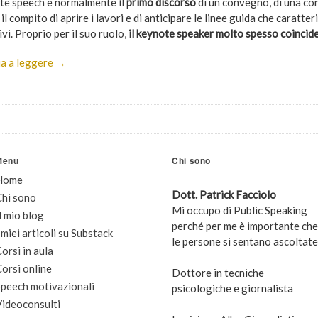
ote speech è normalmente
il primo discorso
di un convegno, di una con
il compito di aprire i lavori e di anticipare le linee guida che caratte
vi. Proprio per il suo ruolo,
il keynote speaker molto spesso coincid
a a leggere →
Menu
Chi sono
Home
Dott. Patrick Facciolo
Chi sono
Mi occupo di Public Speaking
l mio blog
perché per me è importante che
 miei articoli su Substack
le persone si sentano ascoltate
orsi in aula
orsi online
Dottore in tecniche
peech motivazionali
psicologiche e giornalista
Videoconsulti