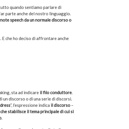
ttutto quando sentiamo parlare di
 far parte anche del nostro linguaggio.
eynote speech da un normale discorso o
g
. E che ho deciso di affrontare anche
eaking, sta ad indicare
il filo conduttore
.
i un discorso o di una serie di discorsi.
dress
”, l’espressione indica
il discorso
–
–
che stabilisce il tema principale di cui si
o
.