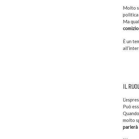
Molto sp
politica
Ma qual
comizio
È un tem
all’inte
–
IL RU
L’espres
Può esse
Quando 
molto s
parlerà 