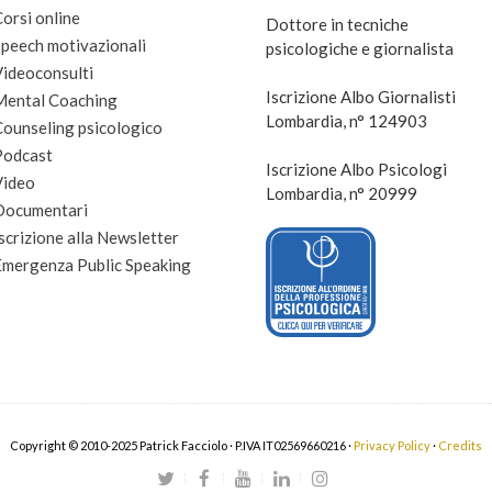
orsi online
Dottore in tecniche
peech motivazionali
psicologiche e giornalista
Videoconsulti
Iscrizione Albo Giornalisti
Mental Coaching
Lombardia, n° 124903
Counseling psicologico
Podcast
Iscrizione Albo Psicologi
Video
Lombardia, n° 20999
Documentari
scrizione alla Newsletter
Emergenza Public Speaking
Copyright © 2010-2025 Patrick Facciolo · P.IVA IT02569660216 ·
Privacy Policy
·
Credits