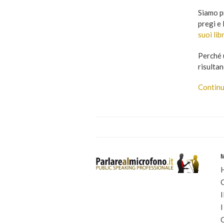
Siamo p
pregi e 
suoi libr
Perché 
risultan
Continu
I
I
C