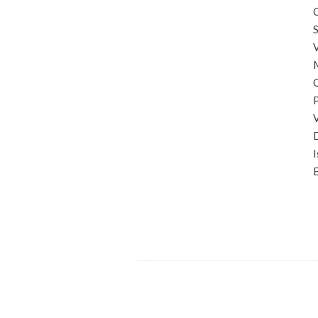
C
S
I