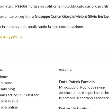
iornata di
Pasqua
moltissimi politici hanno pubblicato sui loro profili so
comunicato meglio tra
Giuseppe Conte
,
Giorgia Meloni
,
Silvio Berlus
o in questo video, analizzando la loro comunicazione.
a a leggere →
Menu
Chi sono
Home
Dott. Patrick Facciolo
Chi sono
Mi occupo di Public Speaking
l mio blog
perché per me è importante che
 miei articoli su Substack
le persone si sentano ascoltate
orsi in aula
orsi online
Dottore in tecniche