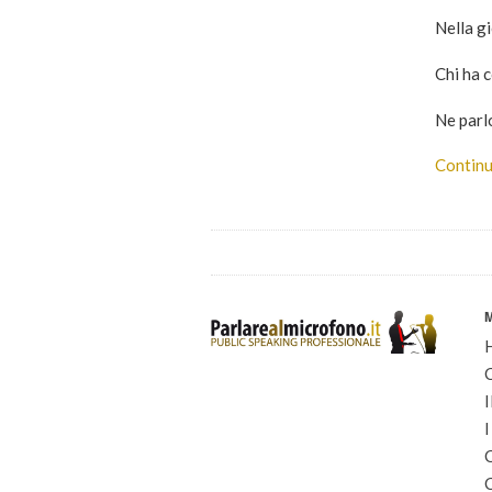
Nella g
Chi ha 
Ne parl
Continu
I
I
C
C