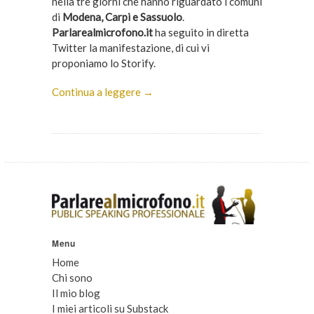
nella tre giorni che hanno riguardato i comuni
di
Modena, Carpi e Sassuolo
.
Parlarealmicrofono.it
ha seguito in diretta
Twitter la manifestazione, di cui vi
proponiamo lo Storify.
Continua a leggere →
Menu
Home
Chi sono
Il mio blog
I miei articoli su Substack