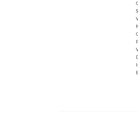
C
S
I