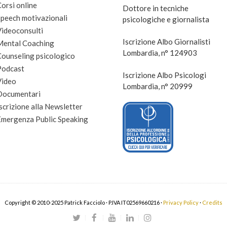
orsi online
Dottore in tecniche
peech motivazionali
psicologiche e giornalista
Videoconsulti
Iscrizione Albo Giornalisti
Mental Coaching
Lombardia, n° 124903
Counseling psicologico
Podcast
Iscrizione Albo Psicologi
Video
Lombardia, n° 20999
Documentari
scrizione alla Newsletter
Emergenza Public Speaking
Copyright © 2010-2025 Patrick Facciolo · P.IVA IT02569660216 ·
Privacy Policy
·
Credits