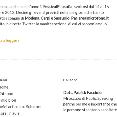
ncluso anche quest’anno il
FestivalFilosof
ia
, svoltosi dal 14 al 16
re 2012. Decine gli eventi previsti nella tre giorni che hanno
ato i comuni di
Modena, Carpi e Sassuolo
.
Parlarealmicrofono.it
to in diretta Twitter la manifestazione, di cui vi proponiamo lo
a a leggere →
Menu
Chi sono
Home
Dott. Patrick Facciolo
Chi sono
Mi occupo di Public Speaking
l mio blog
perché per me è importante che
 miei articoli su Substack
le persone si sentano ascoltate
orsi in aula