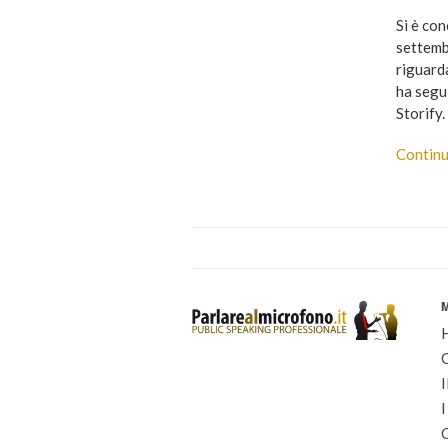
Si è co
settemb
riguard
ha segui
Storify.
Continu
I
I
C