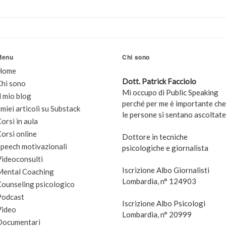
Menu
Chi sono
Home
Dott. Patrick Facciolo
Chi sono
Mi occupo di Public Speaking
l mio blog
perché per me è importante che
 miei articoli su Substack
le persone si sentano ascoltate
orsi in aula
orsi online
Dottore in tecniche
peech motivazionali
psicologiche e giornalista
Videoconsulti
Iscrizione Albo Giornalisti
Mental Coaching
Lombardia, n° 124903
Counseling psicologico
Podcast
Iscrizione Albo Psicologi
Video
Lombardia, n° 20999
Documentari