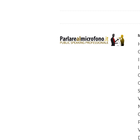
I
I
C
C
S