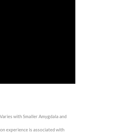
-Varies with Smaller Amygdala and
on experience is associated with