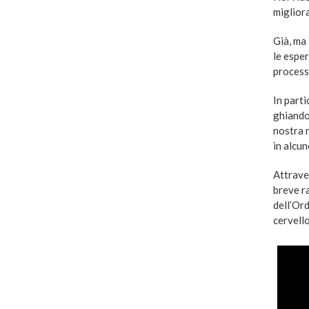
migliora
Già, ma
le espe
processo
In parti
ghiandol
nostra r
in alcun
Attraver
breve ra
dell’Or
cervello