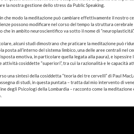
re la nostra gestione dello stress da Public Speaking.
 in che modo la meditazione può cambiare effettivamente il nostro c
rienze possono modificare nel corso del tempo la struttura cerebrale 
 che in ambito neuroscientifico va sotto il nome di “neuroplasticità”
colare, alcuni studi dimostrano che praticare la meditazione può ridu
a posta all’interno del sistema limbico, una delle aree centrali nel ce
isposta emotiva, in particolare quella legata alla paura), e ispessire
e attività cosiddette “superiori”, tra cui la razionalità e le capacità at
so una sintesi della cosiddetta “teoria dei tre cervelli” di Paul MacLe
ssegna di studi, in questa puntata – tratta dal mio intervento di vene
dine degli Psicologi della Lombardia – racconto come la meditazione è
.