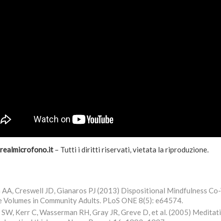
realmicrofono.it
– Tutti i diritti riservati, vietata la riproduzione.
 AA, Creswell JD, Gianaros PJ (2013) Dispositional Mindfulness Co
 Volumes in Community Adults. PLoS ONE 8(5): e64574.
 SW, Kerr C, Wasserman RH, Gray JR, Greve D, et al. (2005) Meditati