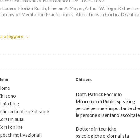
ed cortical thickness. NeuroReport 16: 1893–1897.
n Luders, Florian Kurth, Emeran A. Mayer, Arthur W. Toga, Katherine 
natomy of Meditation Practitioners: Alterations in Cortical Gyrific
a a leggere →
Menu
Chi sono
Home
Dott. Patrick Facciolo
Chi sono
Mi occupo di Public Speaking
l mio blog
perché per me è importante che
 miei articoli su Substack
le persone si sentano ascoltate
orsi in aula
orsi online
Dottore in tecniche
peech motivazionali
psicologiche e giornalista