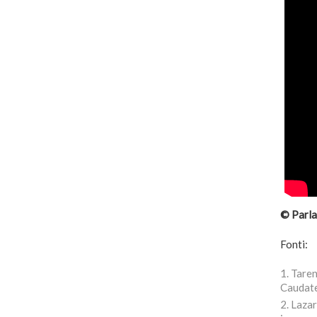
© Parla
Fonti:
Taren
Caudate
Lazar