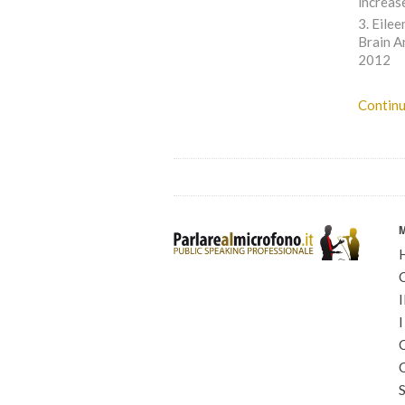
increas
Eilee
Brain A
2012
Continu
I
I
C
C
S