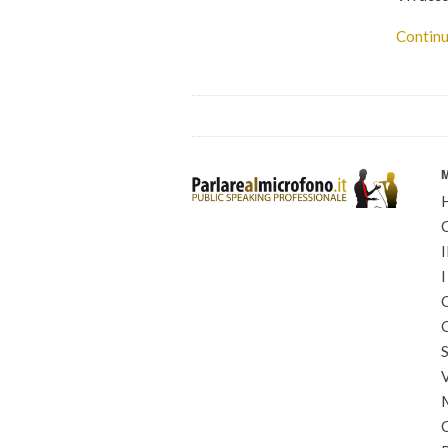
Continu
I
I
C
C
S