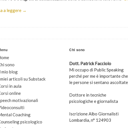
a a leggere →
Menu
Chi sono
Home
Dott. Patrick Facciolo
Chi sono
Mi occupo di Public Speaking
l mio blog
perché per me è importante che
 miei articoli su Substack
le persone si sentano ascoltate
orsi in aula
orsi online
Dottore in tecniche
peech motivazionali
psicologiche e giornalista
Videoconsulti
Iscrizione Albo Giornalisti
Mental Coaching
Lombardia, n° 124903
Counseling psicologico