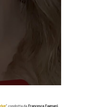
elve
“, condotta da
Francesca Fagnani
.