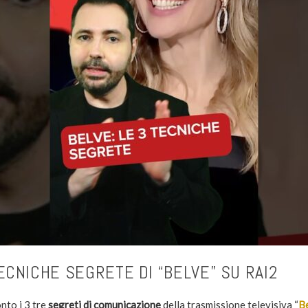
ECNICHE SEGRETE DI “BELVE” SU RAI2
nto i 3 tre
segreti di comunicazione
della trasmissione televisiva “
B