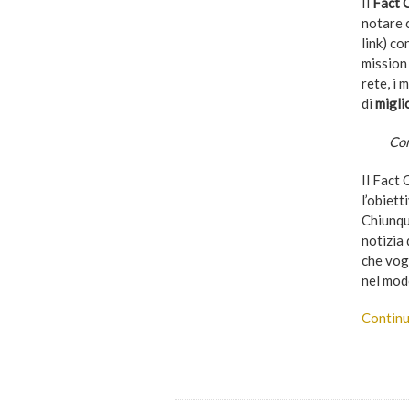
Il
Fact 
notare 
link) co
mission 
rete, i 
di
migli
Com
Il Fact
l’obiett
Chiunqu
notizia 
che vogl
nel modo
Continu