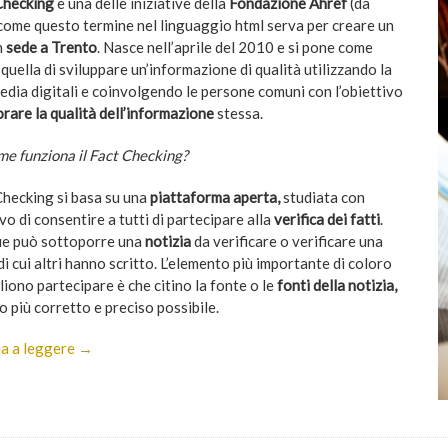
Checking
è una delle iniziative della
Fondazione Ahref
(da
come questo termine nel linguaggio html serva per creare un
n
sede a Trento
. Nasce nell’aprile del 2010 e si pone come
quella di sviluppare un’informazione di qualità utilizzando la
media digitali e coinvolgendo le persone comuni con l’obiettivo
orare la qualità dell’informazione
stessa.
e funziona il Fact Checking?
 Checking si basa su una
piattaforma aperta,
studiata con
ivo di consentire a tutti di partecipare alla
verifica dei fatti
.
e può sottoporre una
notizia
da verificare o verificare una
di cui altri hanno scritto. L’elemento più importante di coloro
iono partecipare è che citino la fonte o le
fonti della notizia,
 più corretto e preciso possibile.
a a leggere →