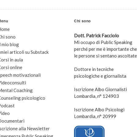
Menu
Chi sono
Home
Dott. Patrick Facciolo
Chi sono
Mi occupo di Public Speaking
l mio blog
perché per me è importante che
 miei articoli su Substack
le persone si sentano ascoltate
orsi in aula
orsi online
Dottore in tecniche
peech motivazionali
psicologiche e giornalista
Videoconsulti
Iscrizione Albo Giornalisti
Mental Coaching
Lombardia, n° 124903
Counseling psicologico
Podcast
Iscrizione Albo Psicologi
Video
Lombardia, n° 20999
Documentari
scrizione alla Newsletter
Emergenza Public Speaking