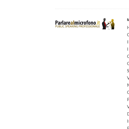
I
I
C
C
S
I