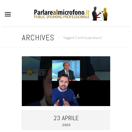
ARCHIVES
Tagged ‘Cos’è la paratassi‘
23 APRILE
2023