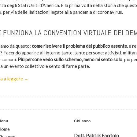
za degli Stati Uniti d’America. È la prima volta nella storia che ques
, per via delle limitazioni legate alla pandemia di coronavirus.
 FUNZIONA LA CONVENTION VIRTUALE DEI DE
amo da questo:
come risolvere il problema del pubblico assente
, e 
? Facendo apparire all’interno tante, tante persone: attivisti, militanti
 comuni.
Più persone vedo sullo schermo, meno mi sento solo
, più p
a un evento collettivo e sento di farne parte.
a a leggere →
Menu
Chi sono
Home
Dott. Patrick Facciolo
Chi sono