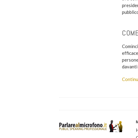
presiden
pubblico
COME
Cominci
efficace
persone
davanti 
Continu