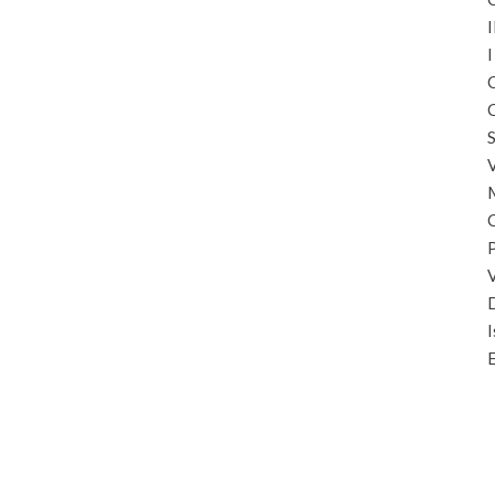
I
I
C
C
S
I