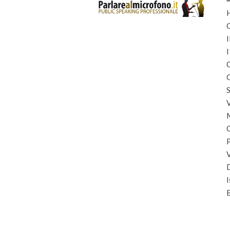
I
I
C
C
S
I