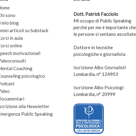
Home
Dott. Patrick Facciolo
Chi sono
Mi occupo di Public Speaking
l mio blog
perché per me è importante che
 miei articoli su Substack
le persone si sentano ascoltate
orsi in aula
orsi online
Dottore in tecniche
peech motivazionali
psicologiche e giornalista
Videoconsulti
Iscrizione Albo Giornalisti
Mental Coaching
Lombardia, n° 124903
Counseling psicologico
Podcast
Iscrizione Albo Psicologi
Video
Lombardia, n° 20999
Documentari
scrizione alla Newsletter
Emergenza Public Speaking