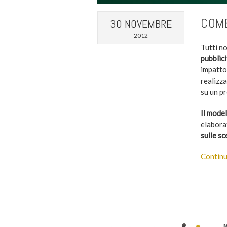
COME
30 NOVEMBRE
2012
Tutti no
pubblic
impatto 
realizz
su un p
Il model
elabora
sulle s
Continu