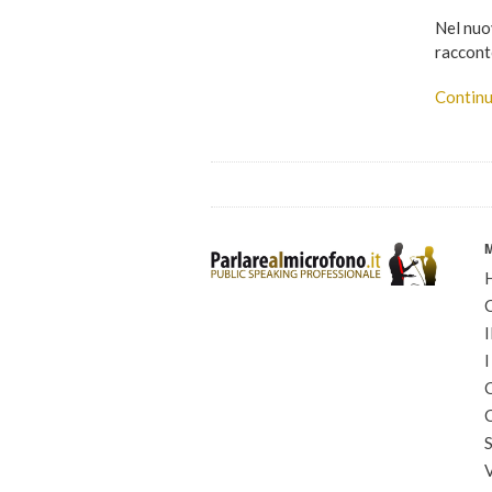
Nel nuo
raccont
Continu
I
I
C
C
S