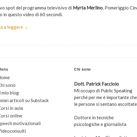
vo spot del programma televisivo di
Myrta Merlino
, Pomeriggio Cin
o in questo video di 60 secondi.
a a leggere →
Menu
Chi sono
Home
Dott. Patrick Facciolo
Chi sono
Mi occupo di Public Speaking
l mio blog
perché per me è importante che
 miei articoli su Substack
le persone si sentano ascoltate
orsi in aula
orsi online
Dottore in tecniche
peech motivazionali
psicologiche e giornalista
Videoconsulti