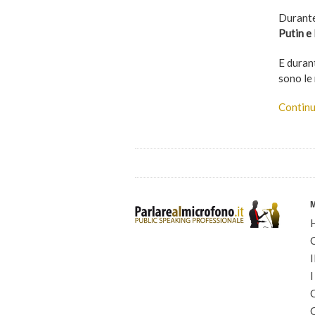
Durante 
Putin e
E
durant
sono le
Continu
I
I
C
C