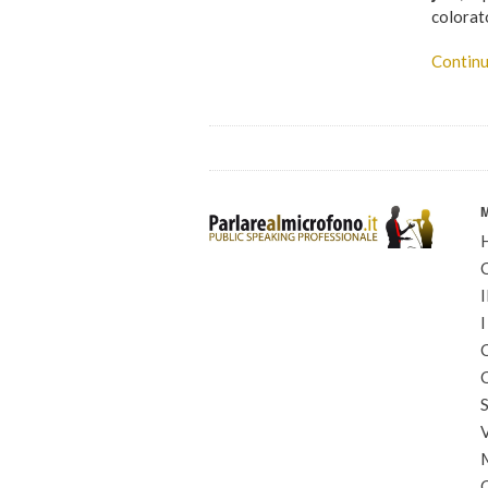
colorat
Continu
I
I
C
C
S