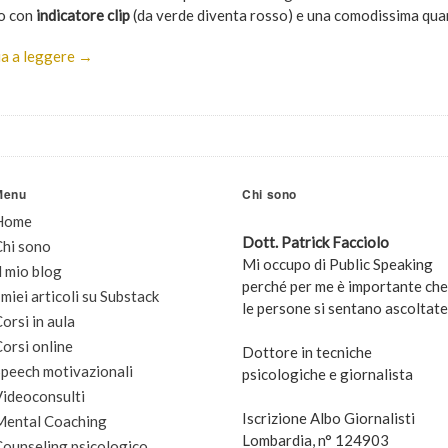
o con
indicatore clip
(da verde diventa rosso) e una comodissima qua
a a leggere →
Menu
Chi sono
Home
Dott. Patrick Facciolo
Chi sono
Mi occupo di Public Speaking
l mio blog
perché per me è importante che
 miei articoli su Substack
le persone si sentano ascoltate
orsi in aula
orsi online
Dottore in tecniche
peech motivazionali
psicologiche e giornalista
Videoconsulti
Iscrizione Albo Giornalisti
Mental Coaching
Lombardia, n° 124903
Counseling psicologico