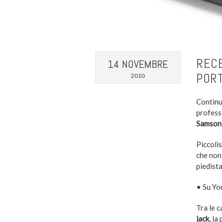
RECE
14 NOVEMBRE
PORT
2010
Continu
profess
Samson
Piccoli
che non
piedista
• Su Yo
Tra le c
jack
, la