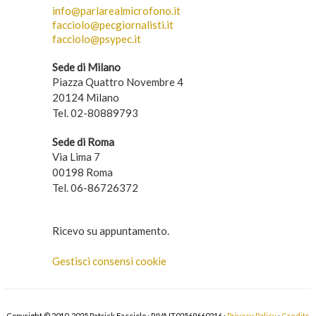
info@parlarealmicrofono.it
facciolo@pecgiornalisti.it
facciolo@psypec.it
Sede di Milano
Piazza Quattro Novembre 4
20124 Milano
Tel. 02-80889793
Sede di Roma
Via Lima 7
00198 Roma
Tel. 06-86726372
Ricevo su appuntamento.
Gestisci consensi cookie
Copyright © 2010-2025 Patrick Facciolo · P.IVA IT02569660216 ·
Privacy Policy
·
Credits