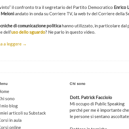
vinto” il confronto tra il segretario del Partito Democratico
Enrico 
 Meloni
andato in onda su Corriere TV, la web tv del Corriere della S
ecniche di comunicazione politica
hanno utilizzato, in particolare dal 
e dell’
uso dello sguardo
? Ne parlo in questo video.
a a leggere →
Menu
Chi sono
Home
Dott. Patrick Facciolo
Chi sono
Mi occupo di Public Speaking
l mio blog
perché per me è importante che
 miei articoli su Substack
le persone si sentano ascoltate
orsi in aula
orsi online