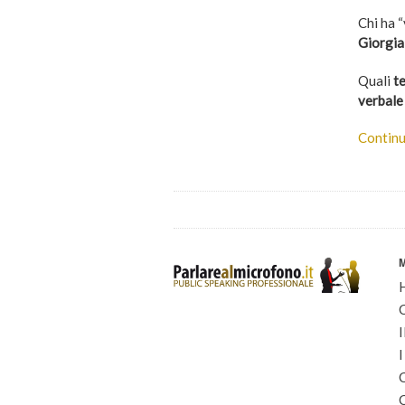
Chi ha “
Giorgia
Quali
t
verbale
Continu
I
I
C
C