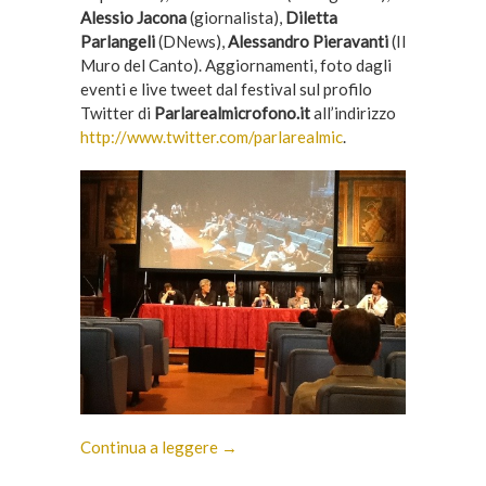
Alessio Jacona
(giornalista),
Diletta
Parlangeli
(DNews),
Alessandro Pieravanti
(Il
Muro del Canto). Aggiornamenti, foto dagli
eventi e live tweet dal festival sul profilo
Twitter di
Parlarealmicrofono.it
all’indirizzo
http://www.twitter.com/parlarealmic
.
Continua a leggere →