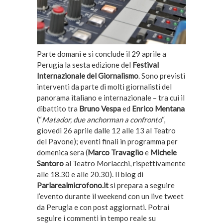
Parte domani e si conclude il 29 aprile a
Perugia la sesta edizione del
Festival
Internazionale del Giornalismo
. Sono previsti
interventi da parte di molti giornalisti del
panorama italiano e internazionale – tra cui il
dibattito tra
Bruno Vespa
ed
Enrico Mentana
(“
Matador, due anchorman a confronto
“,
giovedì 26 aprile dalle 12 alle 13 al Teatro
del Pavone); eventi finali in programma per
domenica sera (
Marco Travaglio
e
Michele
Santoro
al Teatro Morlacchi, rispettivamente
alle 18.30 e alle 20.30). Il blog di
Parlarealmicrofono.it
si prepara a seguire
l’evento durante il weekend con un live tweet
da Perugia e con post aggiornati. Potrai
seguire i commenti in tempo reale su